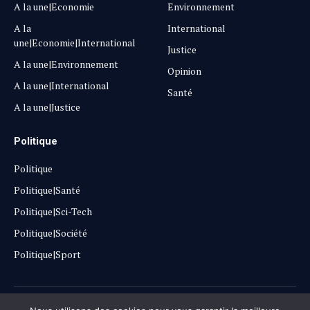
A la une|Economie
Environnement
A la
International
une|Economie|International
Justice
A la une|Environnement
Opinion
A la une|International
Santé
A la une|Justice
Politique
Politique
Politique|Santé
Politique|Sci-Tech
Politique|Société
Politique|Sport
Copyright © 2025
Lehautpanel