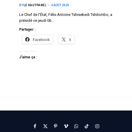
BY
LE HAUTPANEL
6 AOÛT 2026
Le Chef de l’État, Félix-Antoine Tshisekedi Tshilombo, a
présidé ce jeudi 06…
Partager :
Facebook
X
J’aime ça :
Facebook
X
Pinterest
Vimeo
WhatsApp
TikTok
Instagram