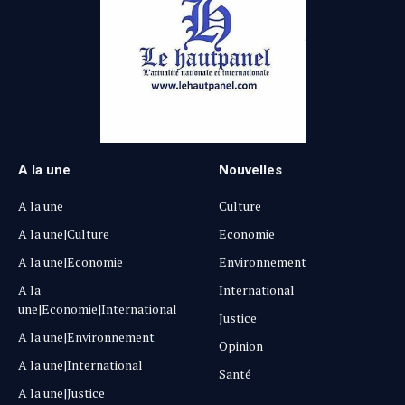
A la une
Nouvelles
A la une
Culture
A la une|Culture
Economie
A la une|Economie
Environnement
A la
International
une|Economie|International
Justice
A la une|Environnement
Opinion
A la une|International
Santé
A la une|Justice