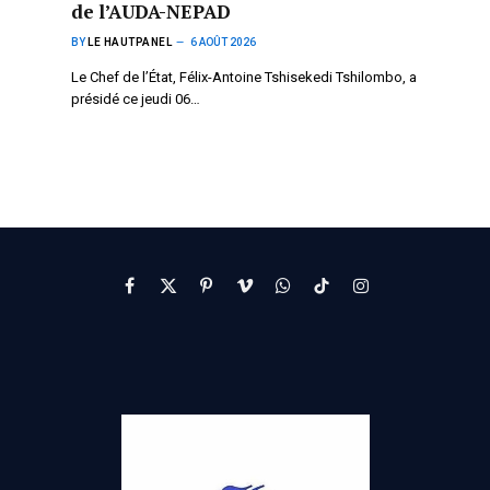
de l’AUDA-NEPAD
BY
LE HAUTPANEL
6 AOÛT 2026
Le Chef de l’État, Félix-Antoine Tshisekedi Tshilombo, a
présidé ce jeudi 06…
Facebook
X
Pinterest
Vimeo
WhatsApp
TikTok
Instagram
(Twitter)