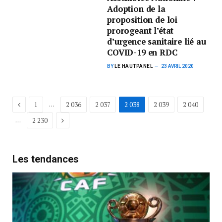
Adoption de la
proposition de loi
prorogeant l’état
d’urgence sanitaire lié au
COVID-19 en RDC
BY
LE HAUTPANEL
23 AVRIL 2020
Previous
…
1
2 036
2 037
2 038
2 039
2 040
Next
…
2 230
Les tendances