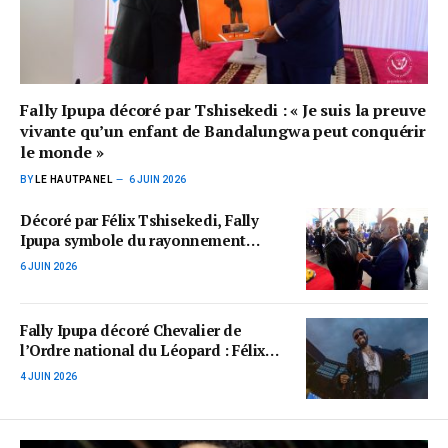
Fally Ipupa décoré par Tshisekedi : « Je suis la preuve
vivante qu’un enfant de Bandalungwa peut conquérir
le monde »
BY
LE HAUTPANEL
6 JUIN 2026
Décoré par Félix Tshisekedi, Fally
Ipupa symbole du rayonnement
culturel de la RDC après son double
6 JUIN 2026
stade de France
Fally Ipupa décoré Chevalier de
l’Ordre national du Léopard : Félix
Tshisekedi honore une icône de la
4 JUIN 2026
rumba congolaise