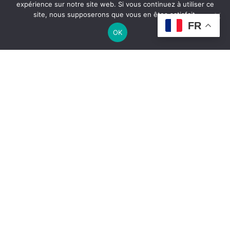
expérience sur notre site web. Si vous continuez à utiliser ce
site, nous supposerons que vous en êtes satisfait.
FR
OK
RDC : la Cour constitutionnelle valide la loi
sur le référendum sous réserves et balise la
voie vers une éventuelle nouvelle
Constitution
BY
LE HAUTPANEL
29 JUILLET 2026
La Cour constitutionnelle de la République démocratique du
Congo a déclaré conforme…