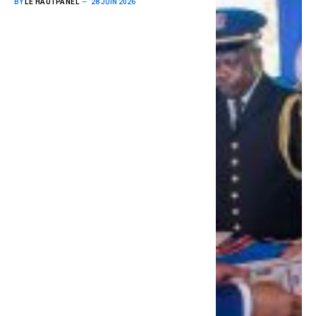
BY
LE HAUTPANEL
28 JUIN 2026
Stanislas Sulu Maseb’a Mwanga,
admis dans l’Ordre national du
Léopard