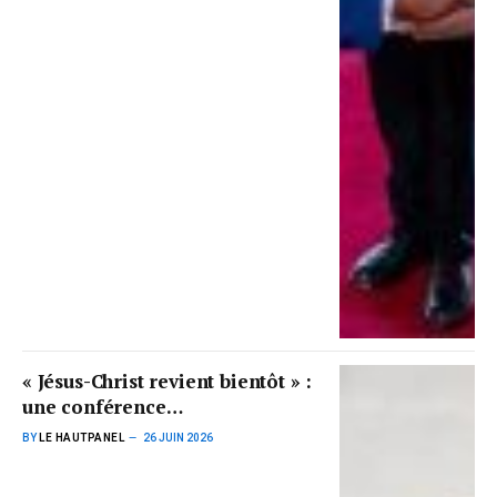
« Jésus-Christ revient bientôt » :
une conférence
interuniversitaire ce 27 juin
BY
LE HAUTPANEL
26 JUIN 2026
2026 pour annoncer
l’espérance et appeler à la