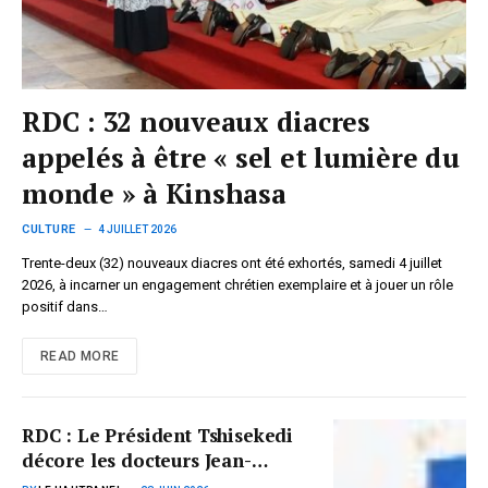
RDC : 32 nouveaux diacres
appelés à être « sel et lumière du
monde » à Kinshasa
CULTURE
4 JUILLET 2026
Trente-deux (32) nouveaux diacres ont été exhortés, samedi 4 juillet
2026, à incarner un engagement chrétien exemplaire et à jouer un rôle
positif dans…
READ MORE
‎RDC : Le Président Tshisekedi
décore les docteurs Jean-
Jacques Muyembe Tamfum et