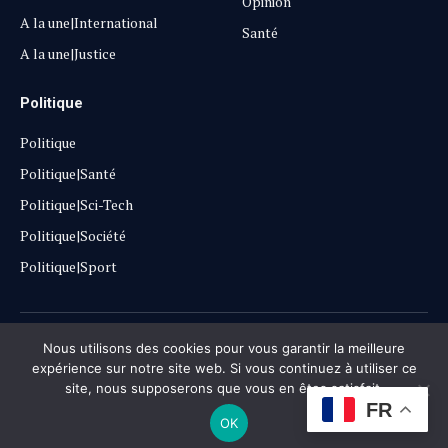
Opinion
A la une|International
Santé
A la une|Justice
Politique
Politique
Politique|Santé
Politique|Sci-Tech
Politique|Société
Politique|Sport
Copyright © 2025
Lehautpanel
Nous utilisons des cookies pour vous garantir la meilleure
expérience sur notre site web. Si vous continuez à utiliser ce
site, nous supposerons que vous en êtes satisfait.
Confidentialité
Contact
Don
FR
OK