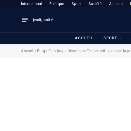
International
Politique
Sport
Société
A la une
jeudi, août 6
ACCUEIL
SPORT
Accueil
»
Blog
»
Fally Ipupa décoré par Tshisekedi : « Je suis la