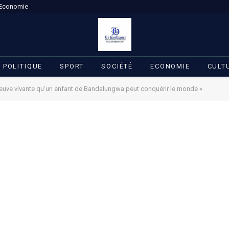
Economie
POLITIQUE
SPORT
SOCIÉTÉ
ECONOMIE
CULT
 preuve vivante qu’un enfant de Bandalungwa peut conquérir le monde »