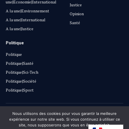
une|Economie|International
Justice
A la une|Environnement
Opinion
A la une|International
Santé
A la une|Justice
Politique
Politique
Politique|Santé
Politique|Sci-Tech
Politique|Société
Politique|Sport
Copyright © 2025
Lehautpanel
Nous utilisons des cookies pour vous garantir la meilleure
expérience sur notre site web. Si vous continuez à utiliser ce
site, nous supposerons que vous en êtes satisfait.
Confidentialité
Contact
Don