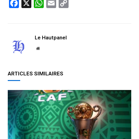
Facebook
X
WhatsApp
Email
Copy
Link
Le Hautpanel
Website
ARTICLES SIMILAIRES