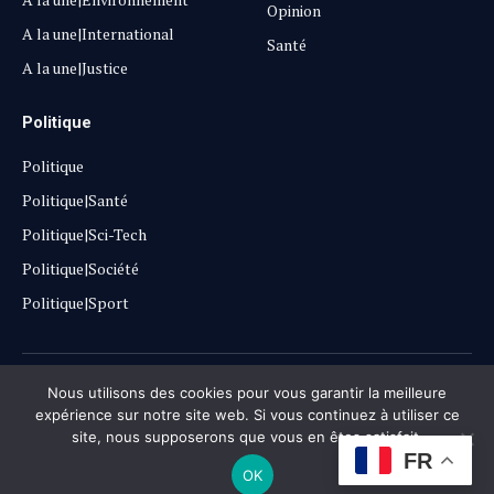
Opinion
A la une|International
Santé
A la une|Justice
Politique
Politique
Politique|Santé
Politique|Sci-Tech
Politique|Société
Politique|Sport
Copyright © 2025
Lehautpanel
Nous utilisons des cookies pour vous garantir la meilleure
expérience sur notre site web. Si vous continuez à utiliser ce
site, nous supposerons que vous en êtes satisfait.
Confidentialité
Contact
Don
FR
OK