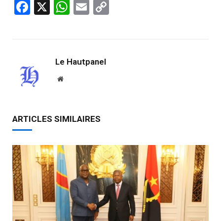
Facebook
X
WhatsApp
Email
Copy
Link
Le Hautpanel
Website
ARTICLES SIMILAIRES