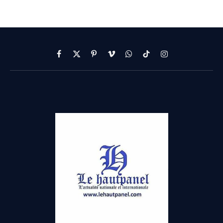
Facebook
X
Pinterest
Vimeo
WhatsApp
TikTok
Instagram
(Twitter)