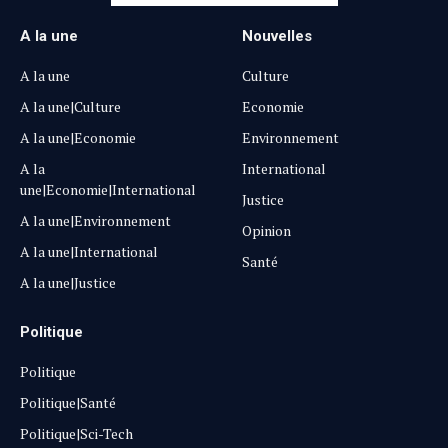
A la une
Nouvelles
A la une
Culture
A la une|Culture
Economie
A la une|Economie
Environnement
A la
International
une|Economie|International
Justice
A la une|Environnement
Opinion
A la une|International
Santé
A la une|Justice
Politique
Politique
Politique|Santé
Politique|Sci-Tech