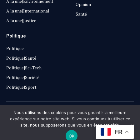
A la une|Environnement
Opinion
A la une|International
Santé
A la une|Justice
Politique
Politique
Politique|Santé
Politique|Sci-Tech
Politique|Société
Politique|Sport
Copyright © 2025
Lehautpanel
Nous utilisons des cookies pour vous garantir la meilleure
expérience sur notre site web. Si vous continuez à utiliser ce
site, nous supposerons que vous en êtes satisfait.
Confidentialité
Contact
Don
FR
OK