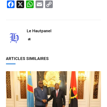
Facebook
X
WhatsApp
Email
Copy
Link
Le Hautpanel
Website
ARTICLES SIMILAIRES