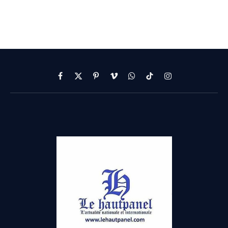
Facebook
X
Pinterest
Vimeo
WhatsApp
TikTok
Instagram
(Twitter)