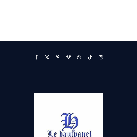
Facebook
X
Pinterest
Vimeo
WhatsApp
TikTok
Instagram
(Twitter)