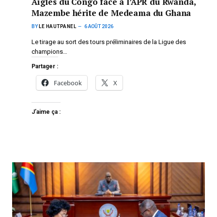
Aigles du Congo face à l’APR du Rwanda,
Mazembe hérite de Medeama du Ghana
BY
LE HAUTPANEL
6 AOÛT 2026
Le tirage au sort des tours préliminaires de la Ligue des
champions…
Partager :
Facebook
X
J’aime ça :