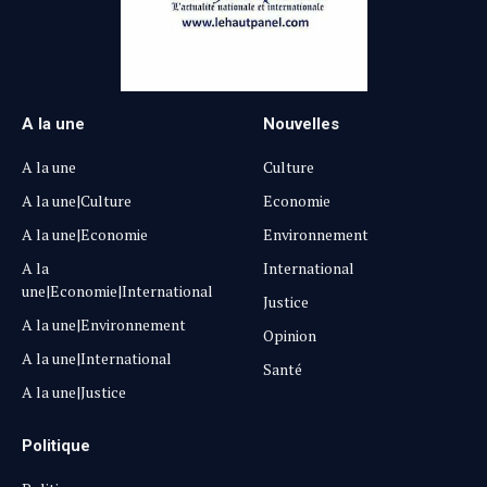
A la une
Nouvelles
A la une
Culture
A la une|Culture
Economie
A la une|Economie
Environnement
A la
International
une|Economie|International
Justice
A la une|Environnement
Opinion
A la une|International
Santé
A la une|Justice
Politique