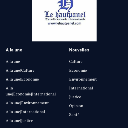
A la une
Nouvelles
A la une
Culture
A la une|Culture
Economie
A la une|Economie
Environnement
A la
International
une|Economie|International
Justice
A la une|Environnement
Opinion
A la une|International
Santé
A la une|Justice