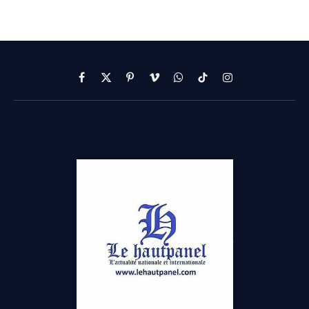
Facebook
X
Pinterest
Vimeo
WhatsApp
TikTok
Instagram
(Twitter)