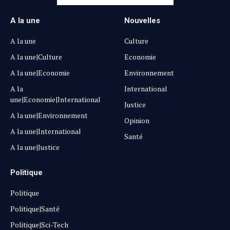
A la une
Nouvelles
A la une
Culture
A la une|Culture
Economie
A la une|Economie
Environnement
A la
International
une|Economie|International
Justice
A la une|Environnement
Opinion
A la une|International
Santé
A la une|Justice
Politique
Politique
Politique|Santé
Politique|Sci-Tech