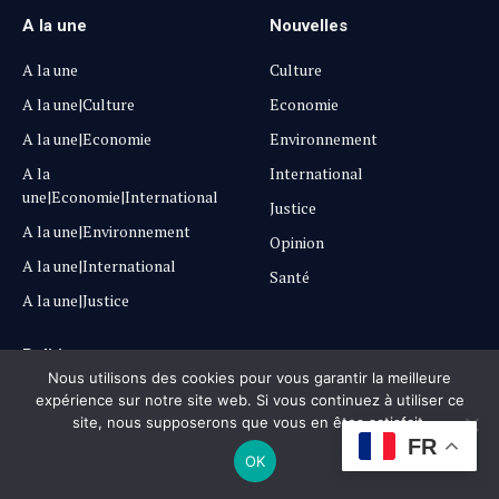
A la une
Nouvelles
A la une
Culture
A la une|Culture
Economie
A la une|Economie
Environnement
A la
International
une|Economie|International
Justice
A la une|Environnement
Opinion
A la une|International
Santé
A la une|Justice
Politique
Nous utilisons des cookies pour vous garantir la meilleure
Politique
expérience sur notre site web. Si vous continuez à utiliser ce
site, nous supposerons que vous en êtes satisfait.
Politique|Santé
FR
OK
Politique|Sci-Tech