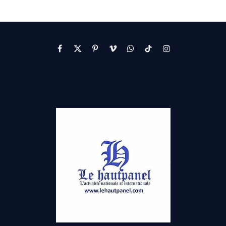
Facebook
X
Pinterest
Vimeo
WhatsApp
TikTok
Instagram
(Twitter)