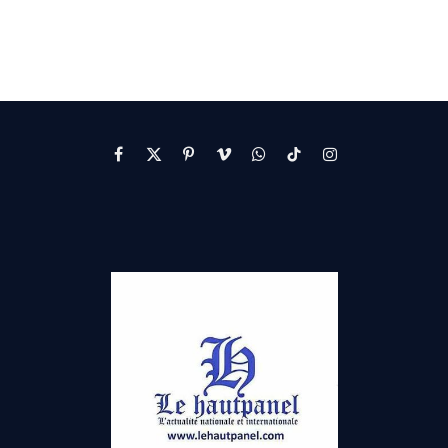
Facebook
X
Pinterest
Vimeo
WhatsApp
TikTok
Instagram
(Twitter)