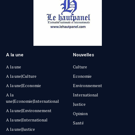
A la une
Nouvelles
A la une
Culture
A la une|Culture
Economie
A la une|Economie
Environnement
A la
International
une|Economie|International
Justice
A la une|Environnement
Opinion
A la une|International
Santé
A la une|Justice