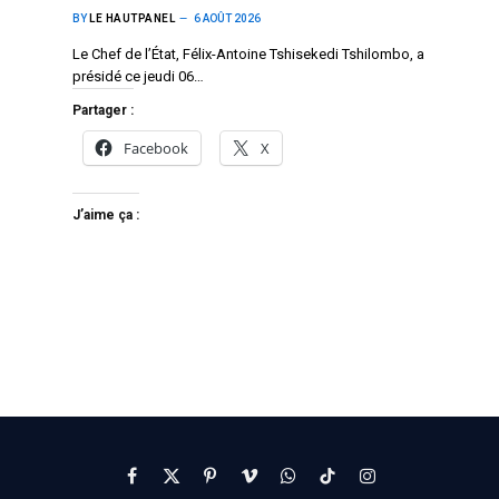
BY
LE HAUTPANEL
6 AOÛT 2026
Le Chef de l’État, Félix-Antoine Tshisekedi Tshilombo, a
présidé ce jeudi 06…
Partager :
Facebook
X
J’aime ça :
Facebook
X
Pinterest
Vimeo
WhatsApp
TikTok
Instagram