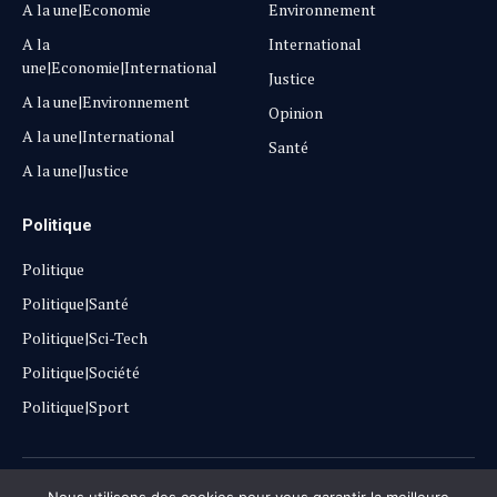
A la une|Economie
Environnement
A la
International
une|Economie|International
Justice
A la une|Environnement
Opinion
A la une|International
Santé
A la une|Justice
Politique
Politique
Politique|Santé
Politique|Sci-Tech
Politique|Société
Politique|Sport
Copyright © 2025
Lehautpanel