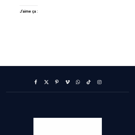
J’aime ça :
Facebook
X
Pinterest
Vimeo
WhatsApp
TikTok
Instagram
(Twitter)