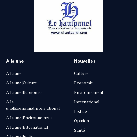
A la une
Nouvelles
A la une
Culture
A la une|Culture
Economie
A la une|Economie
Environnement
A la
International
une|Economie|International
Justice
A la une|Environnement
Opinion
A la une|International
Santé
A la une|Justice