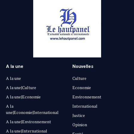
A la une
Nouvelles
A la une
Culture
A la une|Culture
Economie
A la une|Economie
Environnement
A la
International
une|Economie|International
Justice
A la une|Environnement
Opinion
A la une|International
Santé