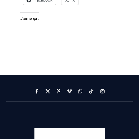
J’aime ça :
Facebook
X
Pinterest
Vimeo
WhatsApp
TikTok
Instagram
(Twitter)