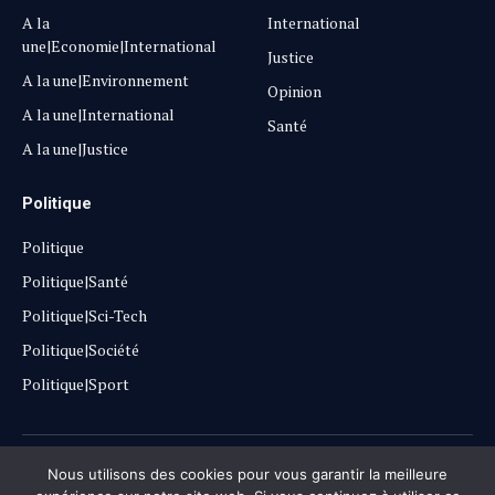
A la
International
une|Economie|International
Justice
A la une|Environnement
Opinion
A la une|International
Santé
A la une|Justice
Politique
Politique
Politique|Santé
Politique|Sci-Tech
Politique|Société
Politique|Sport
Copyright © 2025
Lehautpanel
Nous utilisons des cookies pour vous garantir la meilleure