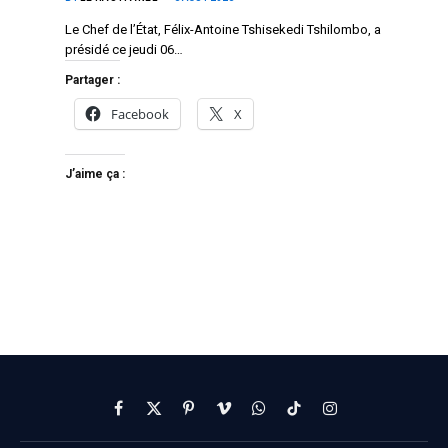
Le Chef de l’État, Félix-Antoine Tshisekedi Tshilombo, a
présidé ce jeudi 06…
Partager :
Facebook
X
J’aime ça :
Facebook
X
Pinterest
Vimeo
WhatsApp
TikTok
Instagram
(Twitter)