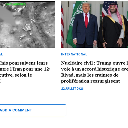
AL
INTERNATIONAL
Unis poursuivent leurs
Nucléaire civil : Trump ouvre 
ntre l’Iran pour une 12ᵉ
voie à un accord historique av
cutive, selon le
Riyad, mais les craintes de
M
prolifération ressurgissent
22 JUILLET 2026
ADD A COMMENT