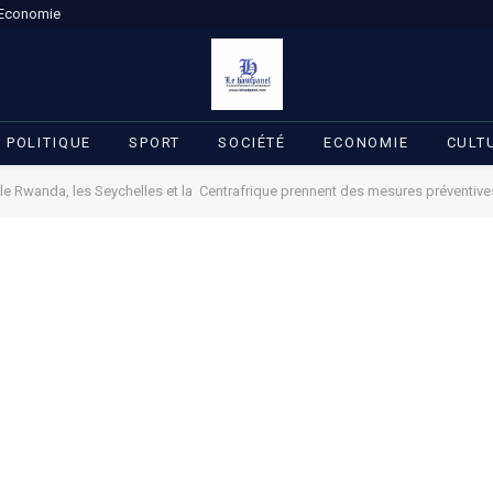
Economie
POLITIQUE
SPORT
SOCIÉTÉ
ECONOMIE
CULT
le Rwanda, les Seychelles et la Centrafrique prennent des mesures préventives st