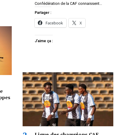
Confédération de la CAF connaissent…
Partager :
Facebook
X
J’aime ça :
e
appes
Ligue des champions CAF