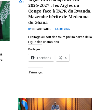
2026-2027 : les Aigles du
Congo face à l’APR du Rwanda,
Mazembe hérite de Medeama
du Ghana
BY
LE HAUTPANEL
6 AOÛT 2026
Le tirage au sort des tours préliminaires de la
Ligue des champions…
Partager :
la
Facebook
X
ec
J’aime ça :