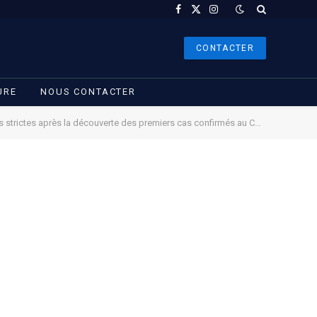
Facebook
X
Instagram
(Twitter)
CONTACTER
URE
NOUS CONTACTER
rictes après la découverte des premiers cas confirmés au COVID-19