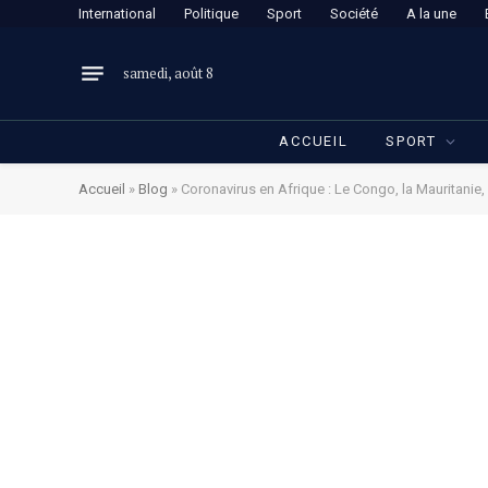
International
Politique
Sport
Société
A la une
samedi, août 8
ACCUEIL
SPORT
Accueil
»
Blog
»
Coronavirus en Afrique : Le Congo, la Mauritanie, 