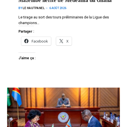
Mazembe hérite de Medeama du Ghana
BY
LE HAUTPANEL
6 AOÛT 2026
Le tirage au sort des tours préliminaires de la Ligue des
champions…
Partager :
Facebook
X
J’aime ça :