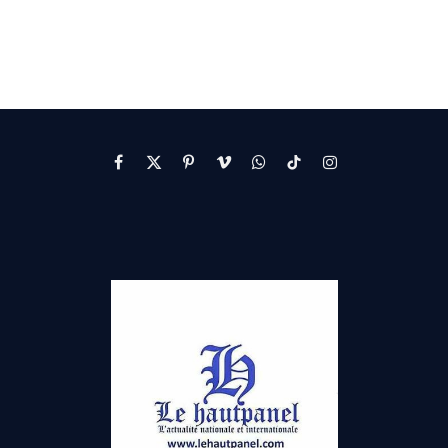
Facebook
X
Pinterest
Vimeo
WhatsApp
TikTok
Instagram
(Twitter)