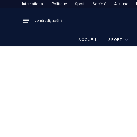
International
Politique
Sport
Société
A la une
vendredi, août 7
ACCUEIL
SPORT