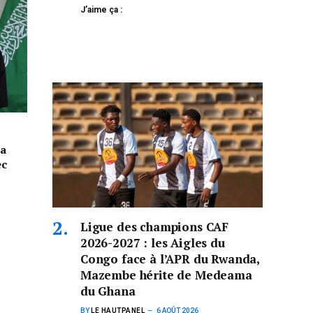
J’aime ça :
la
ec
Ligue des champions CAF
2026-2027 : les Aigles du
Congo face à l’APR du Rwanda,
Mazembe hérite de Medeama
du Ghana
BY
LE HAUTPANEL
6 AOÛT 2026