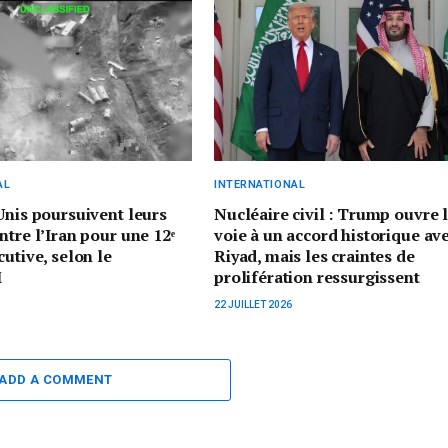
AL
INTERNATIONAL
Unis poursuivent leurs
Nucléaire civil : Trump ouvre 
ntre l’Iran pour une 12ᵉ
voie à un accord historique av
cutive, selon le
Riyad, mais les craintes de
M
prolifération ressurgissent
22 JUILLET 2026
ADD A COMMENT