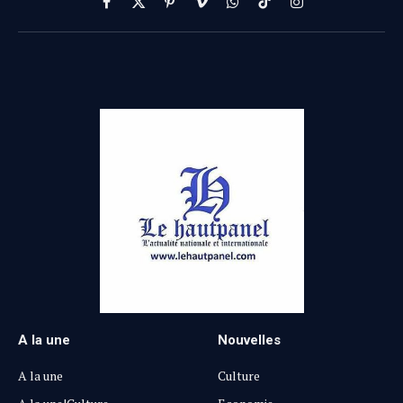
Facebook
X
Pinterest
Vimeo
WhatsApp
TikTok
Instagram
(Twitter)
A la une
Nouvelles
A la une
Culture