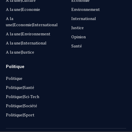
A la une|Culture
Economie
A la une|Economie
Environnement
A la
International
une|Economie|International
Justice
A la une|Environnement
Opinion
A la une|International
Santé
A la une|Justice
Politique
Politique
Politique|Santé
Politique|Sci-Tech
Politique|Société
Politique|Sport