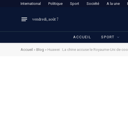
International
Politique
Sport
Société
A la une
vendredi, août 7
ACCUEIL
SPORT
Accueil
»
Blog
»
Huawei : La chine accuse le Royaume-Uni de coop