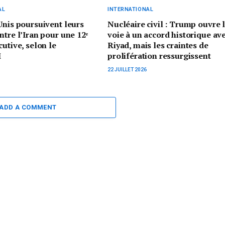
AL
INTERNATIONAL
Unis poursuivent leurs
Nucléaire civil : Trump ouvre 
ntre l’Iran pour une 12ᵉ
voie à un accord historique av
cutive, selon le
Riyad, mais les craintes de
M
prolifération ressurgissent
22 JUILLET 2026
ADD A COMMENT