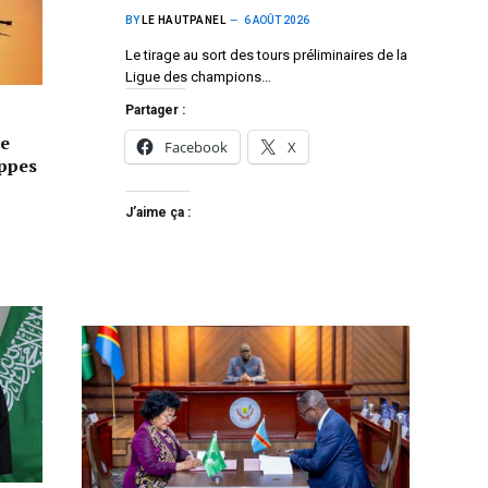
BY
LE HAUTPANEL
6 AOÛT 2026
Le tirage au sort des tours préliminaires de la
Ligue des champions…
Partager :
e
Facebook
X
appes
J’aime ça :