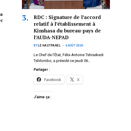
la
RDC : Signature de l’accord
ec
relatif à l’établissement à
Kinshasa du bureau-pays de
l’AUDA-NEPAD
BY
LE HAUTPANEL
6 AOÛT 2026
Le Chef de l’État, Félix-Antoine Tshisekedi
Tshilombo, a présidé ce jeudi 06…
Partager :
Facebook
X
J’aime ça :