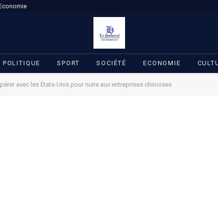
Economie
POLITIQUE
SPORT
SOCIÉTÉ
ECONOMIE
CULT
érer avec les États-Unis pour nuire aux entreprises chinoises