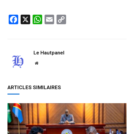
Facebook
X
WhatsApp
Email
Copy
Link
Le Hautpanel
Website
ARTICLES SIMILAIRES