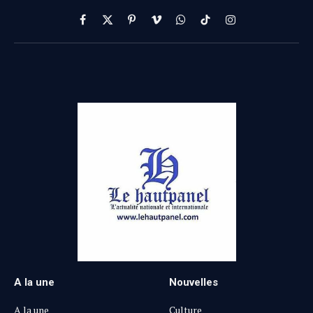
Facebook
X
Pinterest
Vimeo
WhatsApp
TikTok
Instagram
(Twitter)
A la une
Nouvelles
A la une
Culture