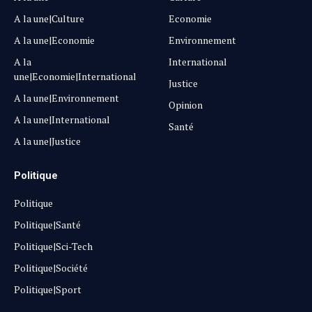
A la une|Culture
Economie
A la une|Economie
Environnement
A la
International
une|Economie|International
Justice
A la une|Environnement
Opinion
A la une|International
Santé
A la une|Justice
Politique
Politique
Politique|Santé
Politique|Sci-Tech
Politique|Société
Politique|Sport