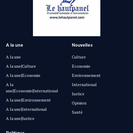
A la une
Nouvelles
A la une
Culture
A la une|Culture
Economie
A la une|Economie
Environnement
A la
International
une|Economie|International
Justice
A la une|Environnement
Opinion
A la une|International
Santé
A la une|Justice
Politique