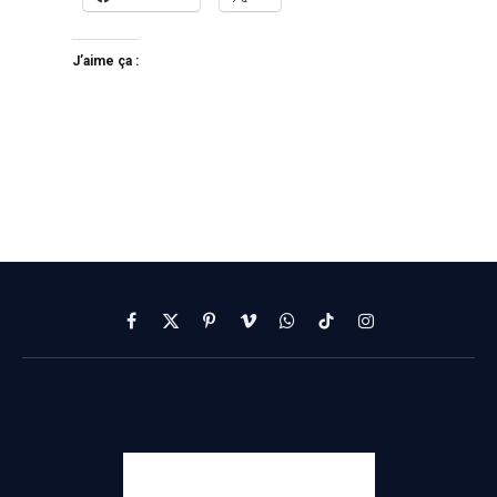
J’aime ça :
Facebook
X
Pinterest
Vimeo
WhatsApp
TikTok
Instagram
(Twitter)