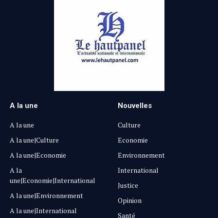
A la une
Nouvelles
A la une
Culture
A la une|Culture
Economie
A la une|Economie
Environnement
A la
International
une|Economie|International
Justice
A la une|Environnement
Opinion
A la une|International
Santé