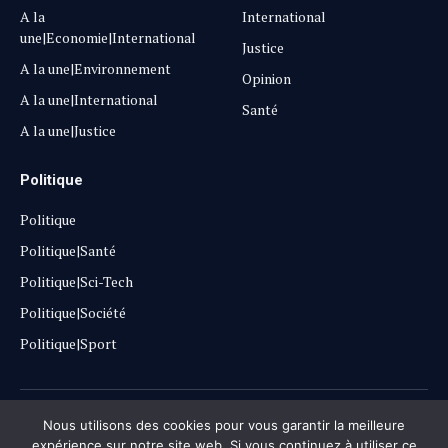
A la
International
une|Economie|International
Justice
A la une|Environnement
Opinion
A la une|International
Santé
A la une|Justice
Politique
Politique
Politique|Santé
Politique|Sci-Tech
Politique|Société
Politique|Sport
Copyright © 2025
Lehautpanel
Nous utilisons des cookies pour vous garantir la meilleure
expérience sur notre site web. Si vous continuez à utiliser ce