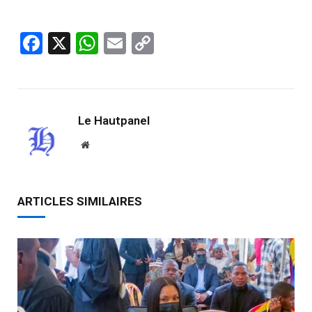
Facebook
X
WhatsApp
Email
Copy
Link
Le Hautpanel
Website
ARTICLES SIMILAIRES