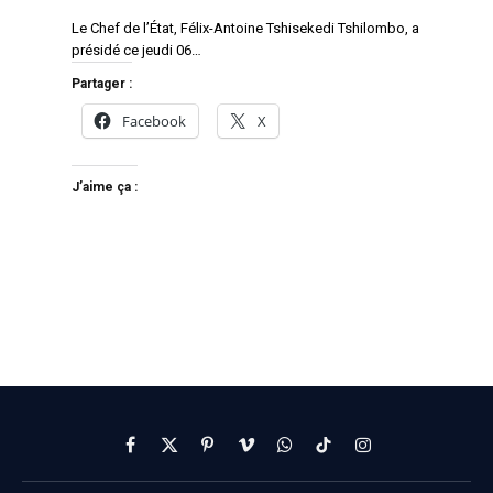
Le Chef de l’État, Félix-Antoine Tshisekedi Tshilombo, a
présidé ce jeudi 06…
Partager :
Facebook
X
J’aime ça :
Facebook
X
Pinterest
Vimeo
WhatsApp
TikTok
Instagram
(Twitter)