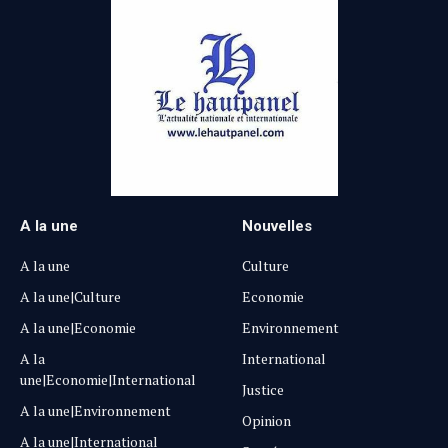
A la une
Nouvelles
A la une
Culture
A la une|Culture
Economie
A la une|Economie
Environnement
A la
International
une|Economie|International
Justice
A la une|Environnement
Opinion
A la une|International