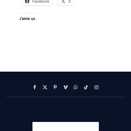
Facebook
X
J’aime ça :
Facebook
X
Pinterest
Vimeo
WhatsApp
TikTok
Instagram
(Twitter)