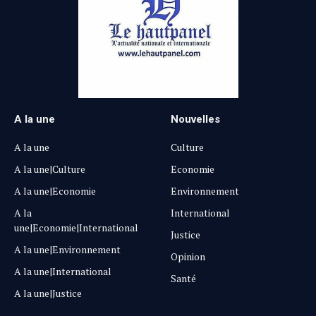
A la une
Nouvelles
A la une
Culture
A la une|Culture
Economie
A la une|Economie
Environnement
A la
International
une|Economie|International
Justice
A la une|Environnement
Opinion
A la une|International
Santé
A la une|Justice