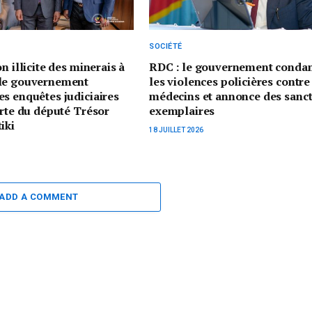
SOCIÉTÉ
n illicite des minerais à
RDC : le gouvernement cond
le gouvernement
les violences policières contre
s enquêtes judiciaires
médecins et annonce des sanc
erte du député Trésor
exemplaires
iki
18 JUILLET 2026
ADD A COMMENT