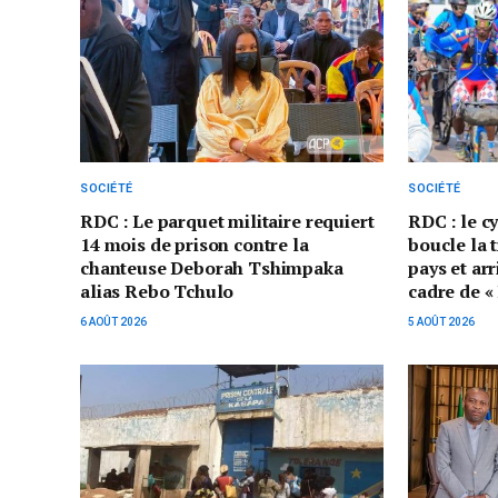
SOCIÉTÉ
SOCIÉTÉ
RDC : Le parquet militaire requiert
RDC : le c
14 mois de prison contre la
boucle la 
chanteuse Deborah Tshimpaka
pays et ar
alias Rebo Tchulo
cadre de «
6 AOÛT 2026
5 AOÛT 2026