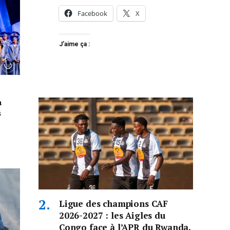
Facebook
X
J’aime ça :
a
s
Ligue des champions CAF
2026-2027 : les Aigles du
Congo face à l’APR du Rwanda,