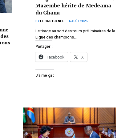
Mazembe hérite de Medeama
du Ghana
BY
LE HAUTPANEL
6 AOÛT 2026
amne
Le tirage au sort des tours préliminaires de la
 des
Ligue des champions…
tions
Partager :
Facebook
X
J’aime ça :