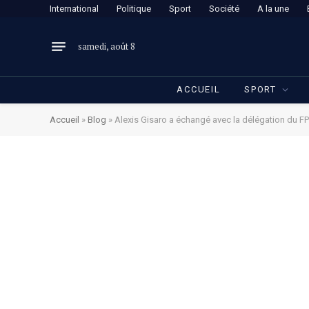
International
Politique
Sport
Société
A la une
samedi, août 8
ACCUEIL
SPORT
Accueil
»
Blog
»
Alexis Gisaro a échangé avec la délégation du FP