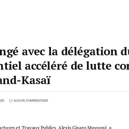
ngé avec la délégation du
el accéléré de lutte co
and-Kasaï
025
AUCUN COMMENTAIRE
ructures et Travaux Publics, Alexis Gisaro Muvunyi, a