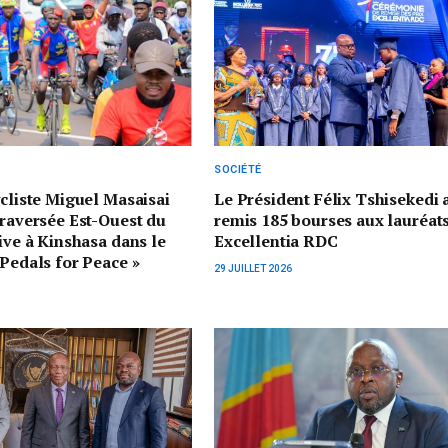
SOCIÉTÉ
ycliste Miguel Masaisai
Le Président Félix Tshisekedi 
traversée Est-Ouest du
remis 185 bourses aux lauréat
rive à Kinshasa dans le
Excellentia RDC
 Pedals for Peace »
29 JUILLET 2026