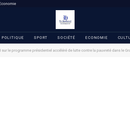
Economie
POLITIQUE
SPORT
SOCIÉTÉ
ECONOMIE
CULT
I sur le programme présidentiel accéléré de lutte contre la pauvreté dans le G