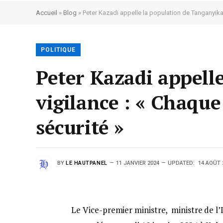
Accueil
»
Blog
»
Peter Kazadi appelle la population de Tanganyika 
POLITIQUE
Peter Kazadi appell
vigilance : « Chaque
sécurité »
BY
LE HAUTPANEL
11 JANVIER 2024
UPDATED:
14 AOÛT 
Le Vice-premier ministre, ministre de l’I