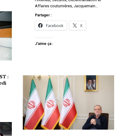
Affaires coutumières, Jacquemain…
Partager :
Facebook
X
J’aime ça :
ST :
edi