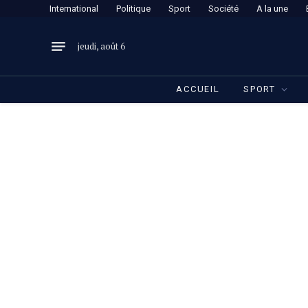
International
Politique
Sport
Société
A la une
jeudi, août 6
ACCUEIL
SPORT