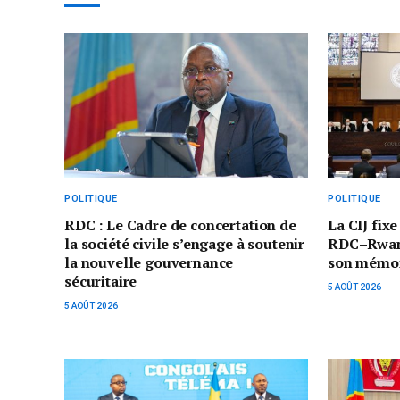
POLITIQUE
POLITIQUE
RDC : Le Cadre de concertation de
La CIJ fixe
la société civile s’engage à soutenir
RDC–Rwand
la nouvelle gouvernance
son mémoi
sécuritaire
5 AOÛT 2026
5 AOÛT 2026