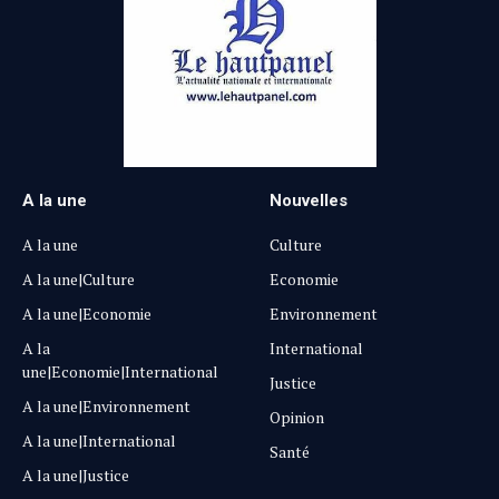
A la une
Nouvelles
A la une
Culture
A la une|Culture
Economie
A la une|Economie
Environnement
A la
International
une|Economie|International
Justice
A la une|Environnement
Opinion
A la une|International
Santé
A la une|Justice