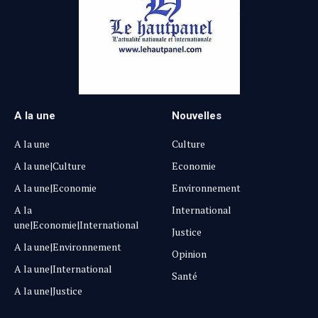
A la une
Nouvelles
A la une
Culture
A la une|Culture
Economie
A la une|Economie
Environnement
A la
International
une|Economie|International
Justice
A la une|Environnement
Opinion
A la une|International
Santé
A la une|Justice