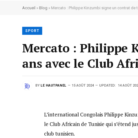
Accueil
»
Blog
»
Mercato : Philippe Kinzumbi signe un contrat de t
SPORT
Mercato : Philippe 
ans avec le Club Afr
BY
LE HAUTPANEL
15 AOÛT 2024
UPDATED:
14 AOÛT 20
L’international Congolais Philippe Kinzu
le Club Africain de Tunisie qui s’étend j
club tunisien.