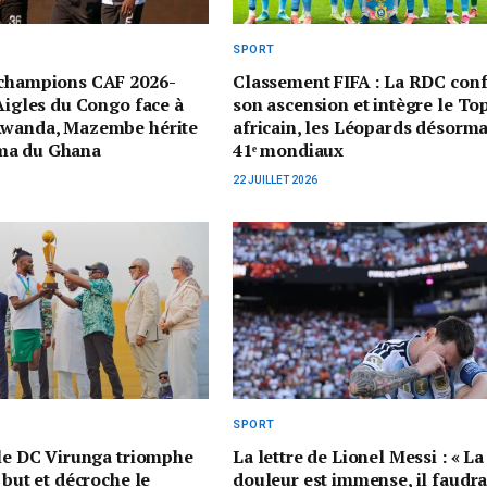
SPORT
 champions CAF 2026-
Classement FIFA : La RDC con
 Aigles du Congo face à
son ascension et intègre le To
Rwanda, Mazembe hérite
africain, les Léopards désorma
ma du Ghana
41ᵉ mondiaux
22 JUILLET 2026
SPORT
 le DC Virunga triomphe
La lettre de Lionel Messi : « La
 but et décroche le
douleur est immense, il faudr