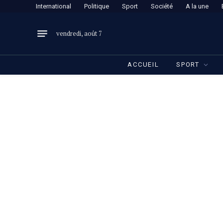
International
Politique
Sport
Société
A la une
vendredi, août 7
ACCUEIL
SPORT