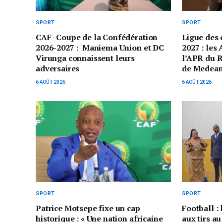
SPORT
SPORT
CAF- Coupe de la Confédération
Ligue des
2026-2027 : Maniema Union et DC
2027 : les
Virunga connaissent leurs
l’APR du 
adversaires
de Medea
6 AOÛT 2026
6 AOÛT 2026
SPORT
SPORT
Patrice Motsepe fixe un cap
Football :
historique : « Une nation africaine
aux tirs au