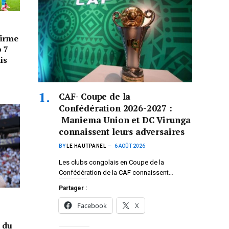
firme
p 7
is
CAF- Coupe de la
Confédération 2026-2027 :
Maniema Union et DC Virunga
connaissent leurs adversaires
BY
LE HAUTPANEL
6 AOÛT 2026
Les clubs congolais en Coupe de la
Confédération de la CAF connaissent…
Partager :
Facebook
X
a du