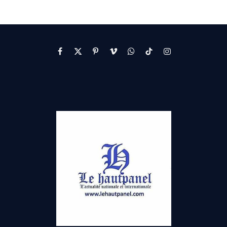
Facebook
X
Pinterest
Vimeo
WhatsApp
TikTok
Instagram
(Twitter)