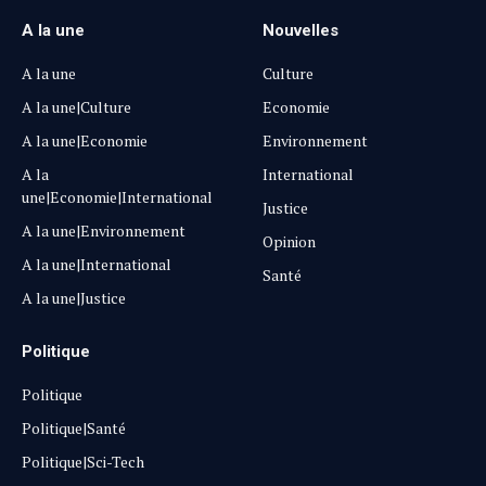
A la une
Nouvelles
A la une
Culture
A la une|Culture
Economie
A la une|Economie
Environnement
A la
International
une|Economie|International
Justice
A la une|Environnement
Opinion
A la une|International
Santé
A la une|Justice
Politique
Politique
Politique|Santé
Politique|Sci-Tech