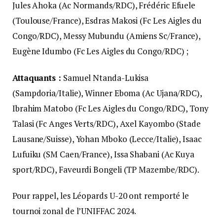
Jules Ahoka (Ac Normands/RDC), Frédéric Efuele
(Toulouse/France), Esdras Makosi (Fc Les Aigles du
Congo/RDC), Messy Mubundu (Amiens Sc/France),
Eugène Idumbo (Fc Les Aigles du Congo/RDC) ;
Attaquants :
Samuel Ntanda-Lukisa
(Sampdoria/Italie), Winner Eboma (Ac Ujana/RDC),
Ibrahim Matobo (Fc Les Aigles du Congo/RDC), Tony
Talasi (Fc Anges Verts/RDC), Axel Kayombo (Stade
Lausane/Suisse), Yohan Mboko (Lecce/Italie), Isaac
Lufuiku (SM Caen/France), Issa Shabani (Ac Kuya
sport/RDC), Faveurdi Bongeli (TP Mazembe/RDC).
Pour rappel, les Léopards U-20 ont remporté le
tournoi zonal de l’UNIFFAC 2024.