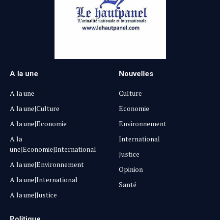
A la une
Nouvelles
A la une
Culture
A la une|Culture
Economie
A la une|Economie
Environnement
A la
International
une|Economie|International
Justice
A la une|Environnement
Opinion
A la une|International
Santé
A la une|Justice
Politique