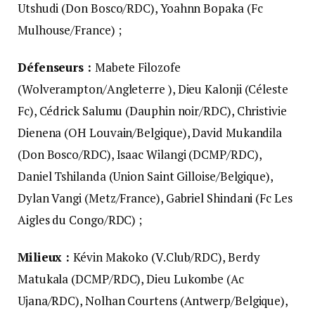
Utshudi (Don Bosco/RDC), Yoahnn Bopaka (Fc
Mulhouse/France) ;
Défenseurs :
Mabete Filozofe
(Wolverampton/Angleterre ), Dieu Kalonji (Céleste
Fc), Cédrick Salumu (Dauphin noir/RDC), Christivie
Dienena (OH Louvain/Belgique), David Mukandila
(Don Bosco/RDC), Isaac Wilangi (DCMP/RDC),
Daniel Tshilanda (Union Saint Gilloise/Belgique),
Dylan Vangi (Metz/France), Gabriel Shindani (Fc Les
Aigles du Congo/RDC) ;
Milieux :
Kévin Makoko (V.Club/RDC), Berdy
Matukala (DCMP/RDC), Dieu Lukombe (Ac
Ujana/RDC), Nolhan Courtens (Antwerp/Belgique),