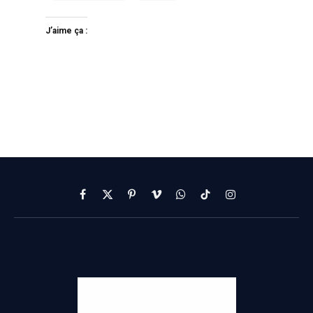
J’aime ça :
Facebook
X
Pinterest
Vimeo
WhatsApp
TikTok
Instagram
(Twitter)