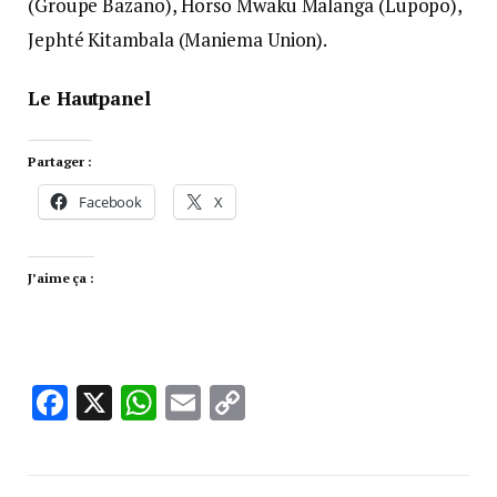
(Groupe Bazano), Horso Mwaku Malanga (Lupopo),
Jephté Kitambala (Maniema Union).
Le Hautpanel
Partager :
Facebook
X
J’aime ça :
Facebook
X
WhatsApp
Email
Copy
Link