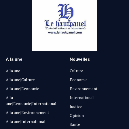
A la une
Nouvelles
A la une
Culture
A la une|Culture
Economie
A la une|Economie
Environnement
A la
International
une|Economie|International
Justice
A la une|Environnement
Opinion
A la une|International
Santé