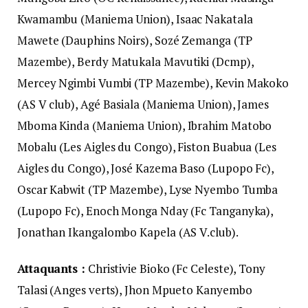
Kwamambu (Maniema Union), Isaac Nakatala
Mawete (Dauphins Noirs), Sozé Zemanga (TP
Mazembe), Berdy Matukala Mavutiki (Dcmp),
Mercey Ngimbi Vumbi (TP Mazembe), Kevin Makoko
(AS V club), Agé Basiala (Maniema Union), James
Mboma Kinda (Maniema Union), Ibrahim Matobo
Mobalu (Les Aigles du Congo), Fiston Buabua (Les
Aigles du Congo), José Kazema Baso (Lupopo Fc),
Oscar Kabwit (TP Mazembe), Lyse Nyembo Tumba
(Lupopo Fc), Enoch Monga Nday (Fc Tanganyka),
Jonathan Ikangalombo Kapela (AS V.club).
Attaquants :
Christivie Bioko (Fc Celeste), Tony
Talasi (Anges verts), Jhon Mpueto Kanyembo