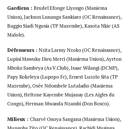
Gardiens :
Brudel Efonge Liyongo (Maniema
Union), Jackson Lunanga Sankiaro (OC Renaissance),
Baggio Siadi Ngusia (TP Mazembe), Kasota Nkie (AS
Malole).
Défenseurs :
Nzita Larmy Nzoko (OC Renaissance),
Lupini Mawuku Dieu Merci (Maniema Union), Ayrton
Mboko Sambeya (As V.Club), Isaac Wilangi (DCMP),
Papy Kokeleya (Lupopo Fc), Ernest Luzolo Sita (TP
Mazembe), Osée Ndombele Lutaladio (Maniema
Union), Heltone Kayembe Mujanay (Les Aigles du
Congo), Herman Mwanda Nzambi (Don Bosco).
Milieux :
Charvé Onoya Sangana (Maniema Union),
Mungoba Zito (OC Renaissance), Rachidi Musinga