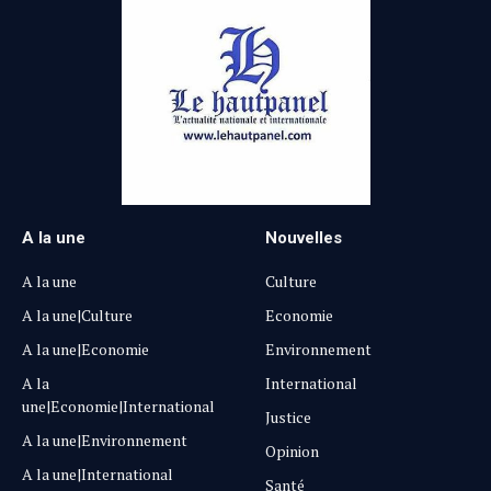
A la une
Nouvelles
A la une
Culture
A la une|Culture
Economie
A la une|Economie
Environnement
A la
International
une|Economie|International
Justice
A la une|Environnement
Opinion
A la une|International
Santé