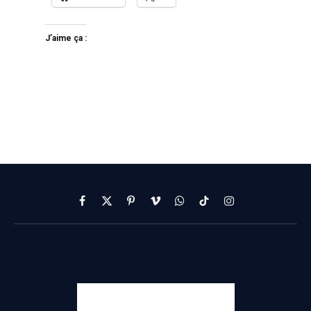
J’aime ça :
Facebook
X
Pinterest
Vimeo
WhatsApp
TikTok
Instagram
(Twitter)