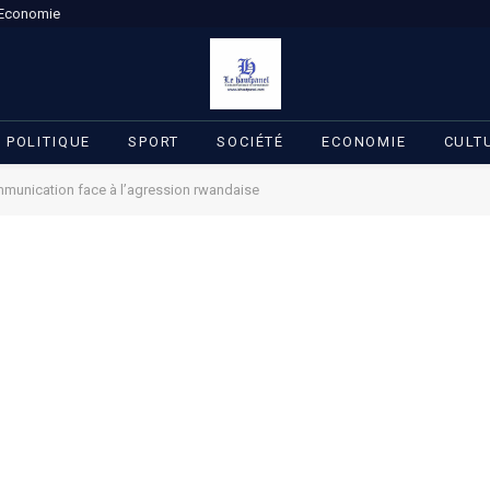
Economie
POLITIQUE
SPORT
SOCIÉTÉ
ECONOMIE
CULT
ommunication face à l’agression rwandaise