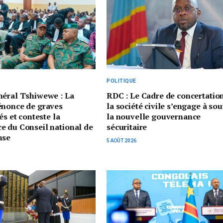
POLITIQUE
néral Tshiwewe : La
RDC : Le Cadre de concertatio
énonce de graves
la société civile s’engage à sou
és et conteste la
la nouvelle gouvernance
e du Conseil national de
sécuritaire
nse
5 AOÛT 2026