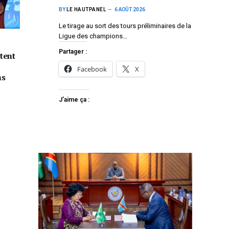
BY
LE HAUTPANEL
6 AOÛT 2026
Le tirage au sort des tours préliminaires de la
Ligue des champions…
Partager :
tent
Facebook
X
ns
J’aime ça :