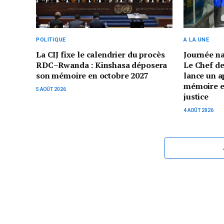
POLITIQUE
A LA UNE
La CIJ fixe le calendrier du procès
Journée n
RDC–Rwanda : Kinshasa déposera
Le Chef de
son mémoire en octobre 2027
lance un a
mémoire et 
5 AOÛT 2026
justice
4 AOÛT 2026