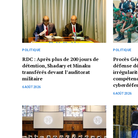
POLITIQUE
POLITIQUE
RDC : Après plus de 200 jours de
Procès Gé
détention, Shadary et Minaku
défense d
transférés devant l’auditorat
irrégularit
militaire
compétenc
cyberdéfe
6 AOÛT 2026
6 AOÛT 2026