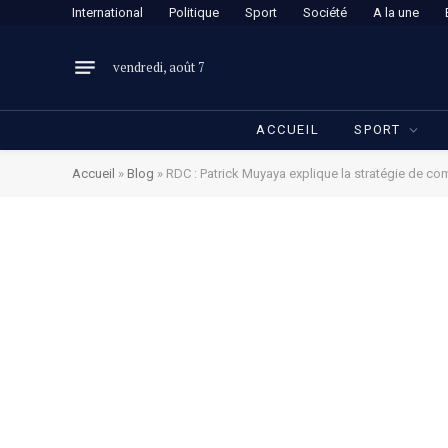
International
Politique
Sport
Société
A la une
vendredi, août 7
ACCUEIL
SPORT
Accueil
»
Blog
»
RDC : Patrick Muyaya explique la stratégie de c