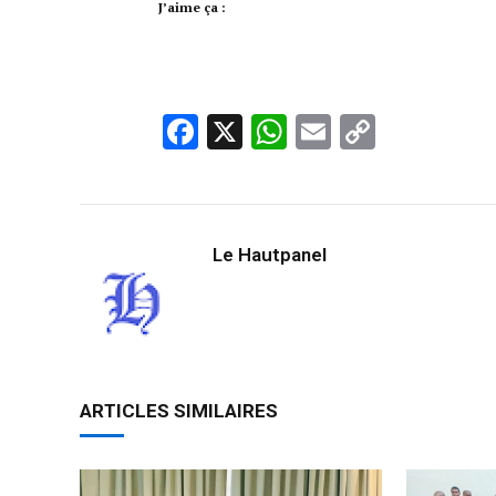
J’aime ça :
Facebook
X
WhatsApp
Email
Copy
Link
Le Hautpanel
ARTICLES SIMILAIRES