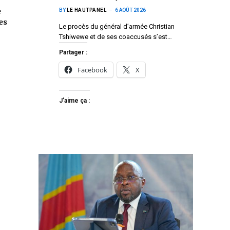
e
BY
LE HAUTPANEL
6 AOÛT 2026
es
Le procès du général d’armée Christian
Tshiwewe et de ses coaccusés s’est…
Partager :
Facebook
X
J’aime ça :