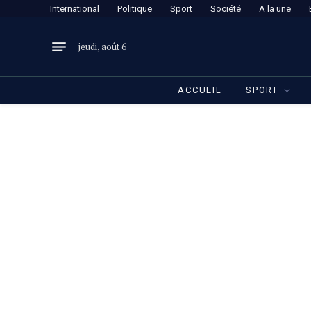
International
Politique
Sport
Société
A la une
jeudi, août 6
ACCUEIL
SPORT