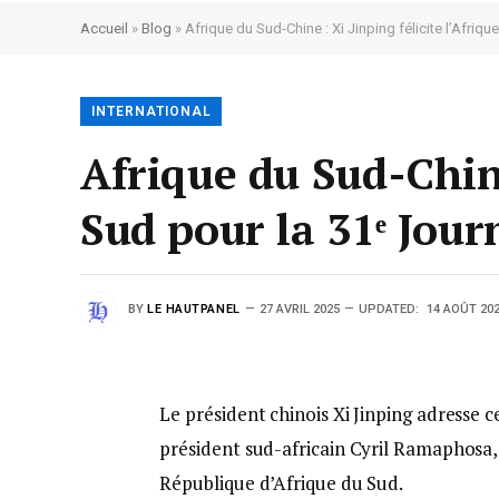
Accueil
»
Blog
»
Afrique du Sud-Chine : Xi Jinping félicite l’Afriq
INTERNATIONAL
Afrique du Sud-Chine
Sud pour la 31ᵉ Jour
BY
LE HAUTPANEL
27 AVRIL 2025
UPDATED:
14 AOÛT 20
Le président chinois Xi Jinping adresse c
président sud-africain Cyril Ramaphosa, à
République d’Afrique du Sud.