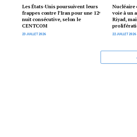
Les États-Unis poursuivent leurs
Nucléaire 
frappes contre l’Iran pour une 12ᵉ
voie à un 
nuit consécutive, selon le
Riyad, mai
CENTCOM
proliférat
23 JUILLET 2026
22 JUILLET 2026