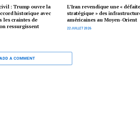
civil : Trump ouvre la
L’Iran revendique une « défait
accord historique avec
stratégique » des infrastructur
s les craintes de
américaines au Moyen-Orient
ion ressurgissent
22 JUILLET 2026
ADD A COMMENT