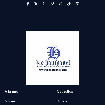
Facebook
X
Pinterest
Vimeo
WhatsApp
TikTok
Instagram
(Twitter)
A la une
Nouvelles
A la une
Culture