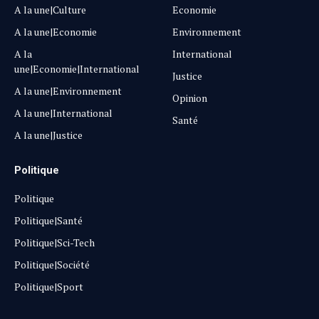
A la une|Culture
Economie
A la une|Economie
Environnement
A la
International
une|Economie|International
Justice
A la une|Environnement
Opinion
A la une|International
Santé
A la une|Justice
Politique
Politique
Politique|Santé
Politique|Sci-Tech
Politique|Société
Politique|Sport