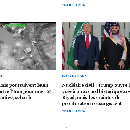
24 JUILLET 2026
AL
INTERNATIONAL
Unis poursuivent leurs
Nucléaire civil : Trump ouvre 
ntre l’Iran pour une 12ᵉ
voie à un accord historique av
cutive, selon le
Riyad, mais les craintes de
M
prolifération ressurgissent
22 JUILLET 2026