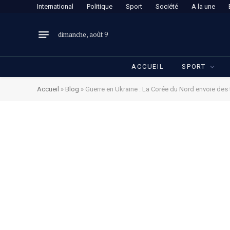
International
Politique
Sport
Société
A la une
dimanche, août 9
ACCUEIL
SPORT
Accueil
»
Blog
»
Guerre en Ukraine : La Corée du Nord envoie des