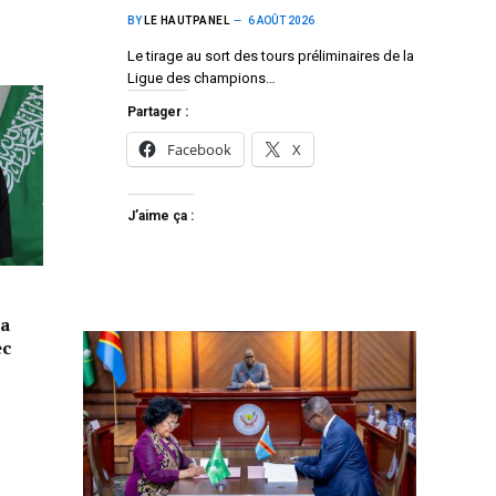
BY
LE HAUTPANEL
6 AOÛT 2026
Le tirage au sort des tours préliminaires de la
Ligue des champions…
Partager :
Facebook
X
J’aime ça :
la
ec