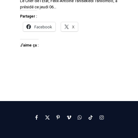
Le Chef de l’État, Félix-Antoine Tshisekedi Tshilombo, a
présidé ce jeudi 06…
Partager :
Facebook
X
J’aime ça :
Facebook
X
Pinterest
Vimeo
WhatsApp
TikTok
Instagram
(Twitter)