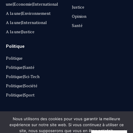
une|Economie|International
Justice
A la une|Environnement
Opinion
A la une|International
Santé
A la une|Justice
Politique
Politique
Politique|Santé
Politique|Sci-Tech
Politique|Société
Politique|Sport
Copyright © 2025
Lehautpanel
Nous utilisons des cookies pour vous garantir la meilleure
expérience sur notre site web. Si vous continuez à utiliser ce
site, nous supposerons que vous en êtes satisfait.