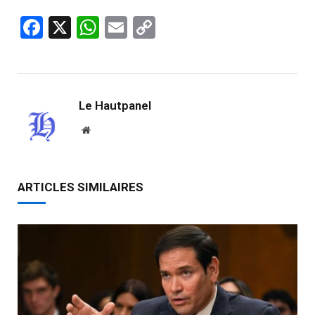
Facebook
X
WhatsApp
Email
Copy
Link
Le Hautpanel
Website
ARTICLES SIMILAIRES