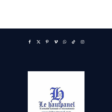
Facebook
X
Pinterest
Vimeo
WhatsApp
TikTok
Instagram
(Twitter)