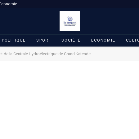
Economie
POLITIQUE
SPORT
SOCIÉTÉ
ECONOMIE
CULT
t de la Centrale Hydroélectrique de Grand Katende