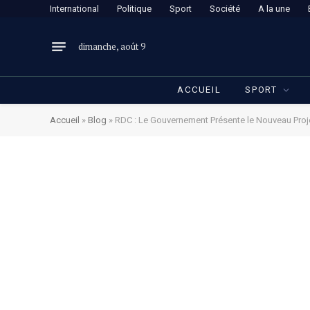
International
Politique
Sport
Société
A la une
dimanche, août 9
ACCUEIL
SPORT
Accueil
»
Blog
»
RDC : Le Gouvernement Présente le Nouveau Proje