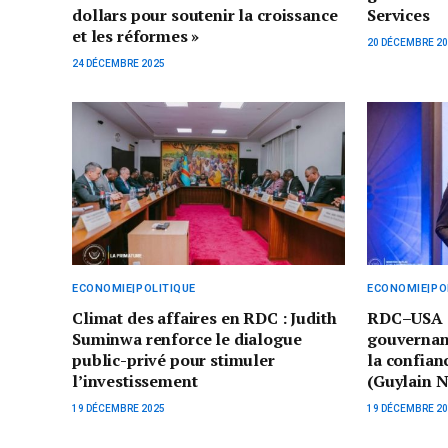
dollars pour soutenir la croissance
Services
et les réformes »
20 DÉCEMBRE 2
24 DÉCEMBRE 2025
ECONOMIE|POLITIQUE
ECONOMIE|PO
Climat des affaires en RDC : Judith
RDC–USA : 
Suminwa renforce le dialogue
gouvernanc
public-privé pour stimuler
la confian
l’investissement
(Guylain 
19 DÉCEMBRE 2025
19 DÉCEMBRE 2