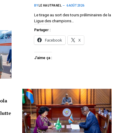
BY
LE HAUTPANEL
6 AOÛT 2026
Le tirage au sort des tours préliminaires de la
Ligue des champions…
Partager :
Facebook
X
J’aime ça :
ola
lutte