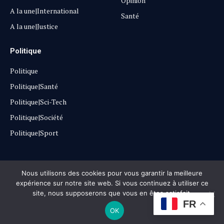
Opinion
A la une|International
Santé
A la une|Justice
Politique
Politique
Politique|Santé
Politique|Sci-Tech
Politique|Société
Politique|Sport
Copyright © 2025
Lehautpanel
Nous utilisons des cookies pour vous garantir la meilleure
expérience sur notre site web. Si vous continuez à utiliser ce
site, nous supposerons que vous en êtes satisfait.
Confidentialité
Contact
Don
FR
OK