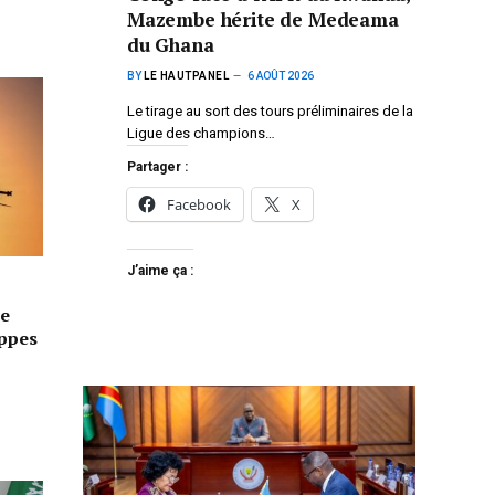
Mazembe hérite de Medeama
du Ghana
BY
LE HAUTPANEL
6 AOÛT 2026
Le tirage au sort des tours préliminaires de la
Ligue des champions…
Partager :
Facebook
X
J’aime ça :
e
appes