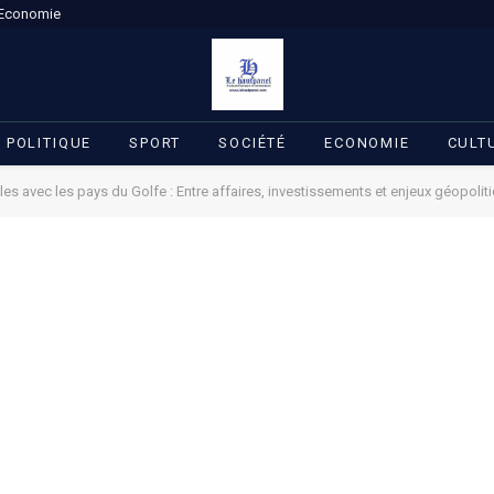
Economie
POLITIQUE
SPORT
SOCIÉTÉ
ECONOMIE
CULT
es avec les pays du Golfe : Entre affaires, investissements et enjeux géopolit