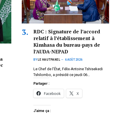
RDC : Signature de l’accord
relatif à l’établissement à
Kinshasa du bureau-pays de
l’AUDA-NEPAD
la
BY
LE HAUTPANEL
6 AOÛT 2026
ec
Le Chef de l’État, Félix-Antoine Tshisekedi
Tshilombo, a présidé ce jeudi 06…
Partager :
Facebook
X
J’aime ça :