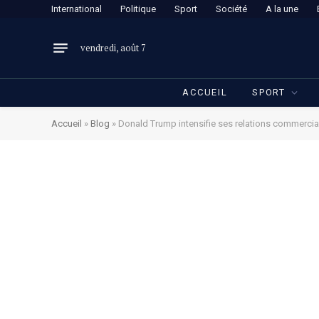
International
Politique
Sport
Société
A la une
vendredi, août 7
ACCUEIL
SPORT
Accueil
»
Blog
»
Donald Trump intensifie ses relations commercial