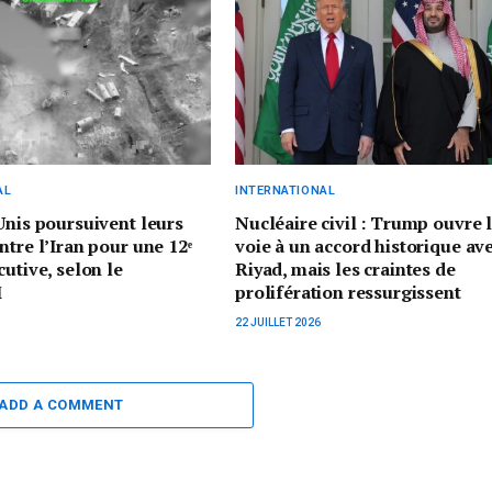
AL
INTERNATIONAL
Unis poursuivent leurs
Nucléaire civil : Trump ouvre 
ntre l’Iran pour une 12ᵉ
voie à un accord historique av
cutive, selon le
Riyad, mais les craintes de
M
prolifération ressurgissent
22 JUILLET 2026
ADD A COMMENT